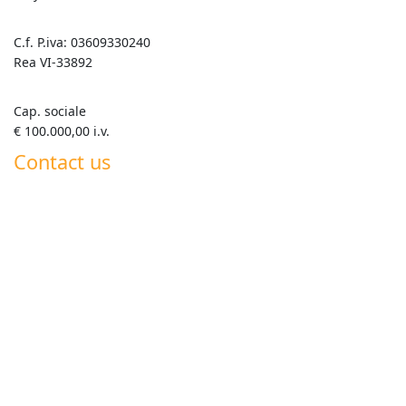
C.f. P.iva: 03609330240
Rea VI-33892
Cap. sociale
€ 100.000,00 i.v.
Contact us
+39 0445 820063
info@goldenmix.it
Whatsapp Roberto +39 347 555 7792
Whatsapp Generale +39 351 358 5419