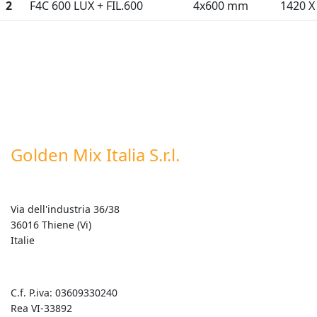
2
F4C 600 LUX + FIL.600
4x600 mm
1420 X
Golden Mix Italia S.r.l.
Via dell'industria 36/38
36016 Thiene (Vi)
Italie
C.f. P.iva: 03609330240
Rea VI-33892