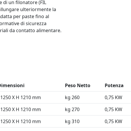
 di un filonatore (FIL
allungare ulteriormente la
datta per paste fino al
normative di sicurezza
iali da contatto alimentare.
ensioni
Peso Netto
Potenza
 1250 X H 1210 mm
kg 260
0,75 KW
 1250 X H 1210 mm
kg 270
0,75 KW
 1250 X H 1210 mm
kg 310
0,75 KW