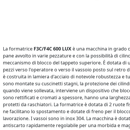
La formatrice
F3C/F4C 600 LUX
è una macchina in grado di
pane avvolto in varie pezzature e con la possibilità di cilin
meccanismo di blocco del tappeto superiore. È dotata di un
pezzi verso l'operatore o verso il vassoio posto sul retro
è costruita in lamiera d'acciaio di notevole robustezza e t
sono montate su cuscinetti stagni, la protezione dei cilindr
quando viene sollevata, interviene un dispositivo che blocc
sono rettificati e cromati a spessore, hanno una larghezz
protetti da raschiatori. La formatrice è dotata di 2 ruote f
ne facilitano lo spostamento e dotate di freno per il bloc
lavorazione. I vassoi sono in inox 304. La macchina è dotata
antiscarto rapidamente regolabile per una morbida e mag