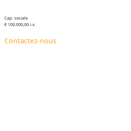
Cap. sociale
€ 100.000,00 i.v.
Contactez-nous
+39 0445 820063
info@goldenmix.it
Whatsapp Roberto +39 347 555 7792
Whatsapp Generale +39 351 358 5419