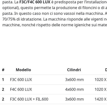
pasta. La
F3C/F4C 600 LUX
è predisposta per l’installazione
optional), questo permette la produzione di filoncini o di 
pasta. In questo caso non ci sono vassoi nella macchina. A
70/75% di idratazione. La macchina risponde alle vigenti 
macchine, nonché rispetto delle norme igieniche sui mater
#
Modello
Cilindri
Dim
1
F3C 600 LUX
3x600 mm
1020 X
2
F4C 600 LUX
4x600 mm
1020 X
2
F3C 600 LUX + FIL.600
3x600 mm
1420 X